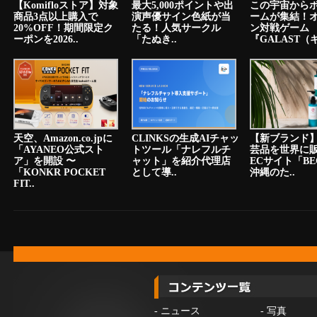
【Komifloストア】対象
最大5,000ポイントや出
この宇宙から
商品3点以上購入で
演声優サイン色紙が当
ームが集結！
20%OFF！期間限定ク
たる！人気サークル
ン対戦ゲーム
ーポンを2026..
「たぬき..
『GALAST（ギ
天空、Amazon.co.jpに
CLINKSの生成AIチャッ
【新ブランド
「AYANEO公式スト
トツール「ナレフルチ
芸品を世界に
ア」を開設 〜
ャット」を紹介代理店
ECサイト「BE
「KONKR POCKET
として導..
沖縄のた..
FIT..
-
ニュース
-
写真