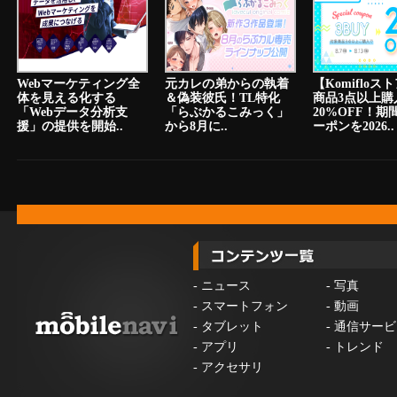
Webマーケティング全
元カレの弟からの執着
【Komiflo
体を見える化する
＆偽装彼氏！TL特化
商品3点以上購
「Webデータ分析支
「らぶかるこみっく」
20%OFF！期
援」の提供を開始..
から8月に..
ーポンを2026..
-
ニュース
-
写真
-
スマートフォン
-
動画
-
タブレット
-
通信サービ
-
アプリ
-
トレンド
-
アクセサリ