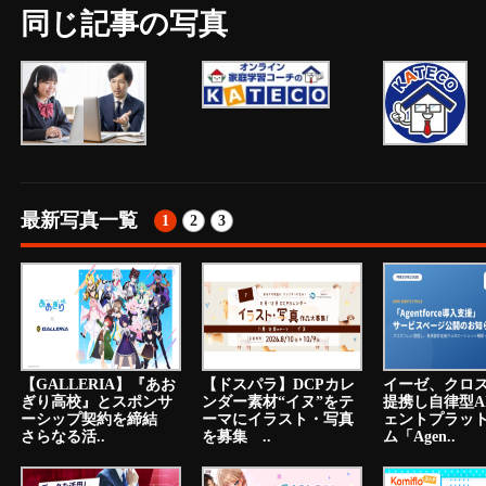
同じ記事の写真
最新写真一覧
1
2
3
【GALLERIA】『あお
【ドスパラ】DCPカレ
イーゼ、クロ
ぎり高校』とスポンサ
ンダー素材“イヌ”をテ
提携し自律型A
ーシップ契約を締結
ーマにイラスト・写真
ェントプラッ
さらなる活..
を募集 ..
ム「Agen..