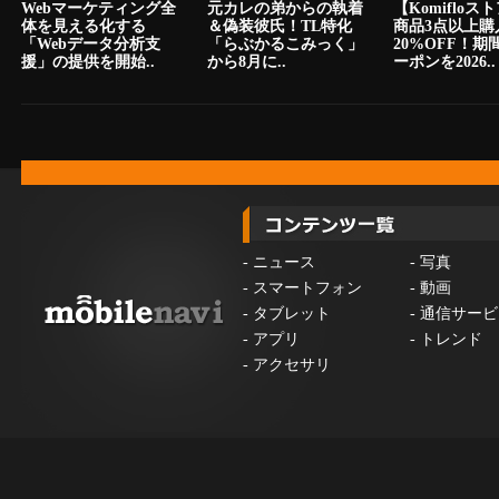
Webマーケティング全
元カレの弟からの執着
【Komiflo
体を見える化する
＆偽装彼氏！TL特化
商品3点以上購
「Webデータ分析支
「らぶかるこみっく」
20%OFF！期
援」の提供を開始..
から8月に..
ーポンを2026..
-
ニュース
-
写真
-
スマートフォン
-
動画
-
タブレット
-
通信サービ
-
アプリ
-
トレンド
-
アクセサリ