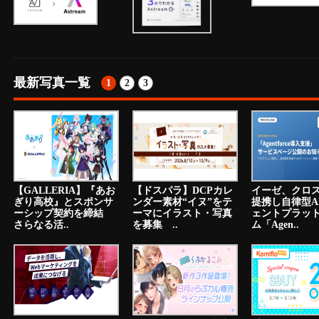
最新写真一覧
1
2
3
【GALLERIA】『あお
【ドスパラ】DCPカレ
イーゼ、クロ
ぎり高校』とスポンサ
ンダー素材“イヌ”をテ
提携し自律型A
ーシップ契約を締結
ーマにイラスト・写真
ェントプラッ
さらなる活..
を募集 ..
ム「Agen..