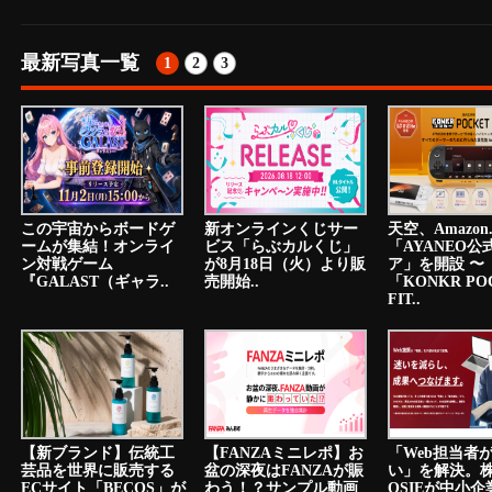
最新写真一覧
1
2
3
この宇宙からボードゲ
新オンラインくじサー
天空、Amazon.
ームが集結！オンライ
ビス「らぶカルくじ」
「AYANEO公
ン対戦ゲーム
が8月18日（火）より販
ア」を開設 〜
『GALAST（ギャラ..
売開始..
「KONKR PO
FIT..
【新ブランド】伝統工
【FANZAミニレポ】お
「Web担当者
芸品を世界に販売する
盆の深夜はFANZAが賑
い」を解決。
ECサイト「BECOS」が
わう！？サンプル動画
OSIEが中小