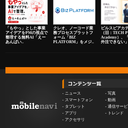
「もやっ」とした事業
クレオ、ノーコード業
ビルスピアカ
アイデアをPMの視点で
務プロセスプラットフ
（旧：TECH P
整理する無料AI「えー
ォーム「BIZ
Academy）
あんばい..
PLATFORM」をメジ..
外注できない」.
-
ニュース
-
写真
-
スマートフォン
-
動画
-
タブレット
-
通信サービ
-
アプリ
-
トレンド
-
アクセサリ