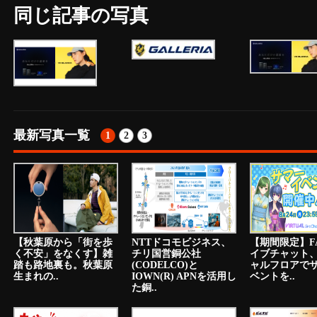
同じ記事の写真
最新写真一覧
1
2
3
【秋葉原から「街を歩
NTTドコモビジネス、
【期間限定】F
く不安」をなくす】雑
チリ国営銅公社
イブチャット
踏も路地裏も。秋葉原
(CODELCO)と
ャルフロアで
生まれの..
IOWN(R) APNを活用し
ベントを..
た銅..