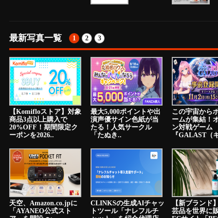
最新写真一覧
1
2
3
【Komifloストア】対象
最大5,000ポイントや出
この宇宙から
商品3点以上購入で
演声優サイン色紙が当
ームが集結！
20%OFF！期間限定ク
たる！人気サークル
ン対戦ゲーム
ーポンを2026..
「たぬき..
『GALAST（ギ
天空、Amazon.co.jpに
CLINKSの生成AIチャッ
【新ブランド
「AYANEO公式スト
トツール「ナレフルチ
芸品を世界に