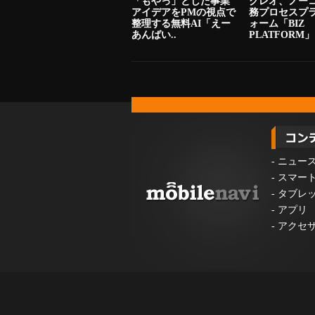
「もやっ」とした事業
クレオ、ノー
アイデアをPMの視点で
務プロセスプ
整理する無料AI「えー
ォーム「BIZ
あんばい..
PLATFORM」
-
ニュー
-
スマー
-
タブレ
-
アプリ
-
アクセ