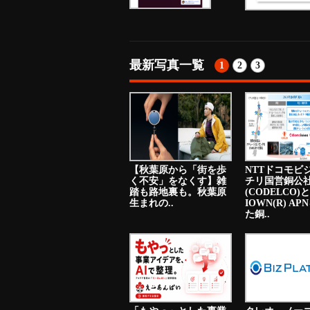
最新写真一覧
1
2
3
【秋葉原から「街を歩
NTTドコモビ
く不安」をなくす】雑
チリ国営銅公
踏も路地裏も。秋葉原
(CODELCO)と
生まれの..
IOWN(R) A
た銅..