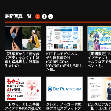
最新写真一覧
1
2
3
【秋葉原から「街を歩
NTTドコモビジネス、
【期間限定】F
く不安」をなくす】雑
チリ国営銅公社
イブチャット
踏も路地裏も。秋葉原
(CODELCO)と
ャルフロアで
生まれの..
IOWN(R) APNを活用し
ベントを..
た銅..
「もやっ」とした事業
クレオ、ノーコード業
ビルスピアカ
アイデアをPMの視点で
務プロセスプラットフ
（旧：TECH P