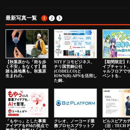
最新写真一覧
1
2
3
【秋葉原から「街を歩
NTTドコモビジネス、
【期間限定】F
く不安」をなくす】雑
チリ国営銅公社
イブチャット
踏も路地裏も。秋葉原
(CODELCO)と
ャルフロアで
生まれの..
IOWN(R) APNを活用し
ベントを..
た銅..
「もやっ」とした事業
クレオ、ノーコード業
ビルスピアカ
アイデアをPMの視点で
務プロセスプラットフ
（旧：TECH P