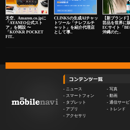
天空、Amazon.co.jpに
CLINKSの生成AIチャッ
【新ブランド
「AYANEO公式スト
トツール「ナレフルチ
芸品を世界に
ア」を開設 〜
ャット」を紹介代理店
ECサイト「BE
「KONKR POCKET
として導..
沖縄のた..
FIT..
-
ニュース
-
写真
-
スマートフォン
-
動画
-
タブレット
-
通信サービ
-
アプリ
-
トレンド
-
アクセサリ