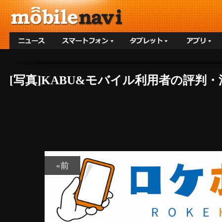
[写真]KABU&モバイル利用者の評判・
«前