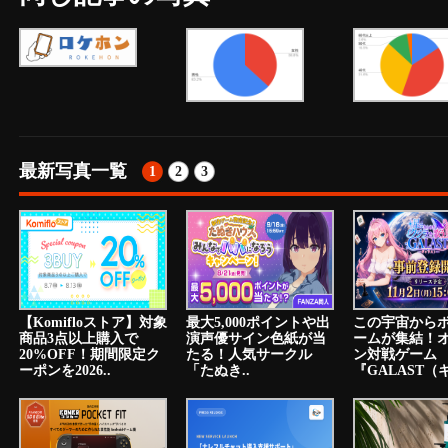
最新写真一覧
1
2
3
【Komifloストア】対象
最大5,000ポイントや出
この宇宙から
商品3点以上購入で
演声優サイン色紙が当
ームが集結！
20%OFF！期間限定ク
たる！人気サークル
ン対戦ゲーム
ーポンを2026..
「たぬき..
『GALAST（ギ