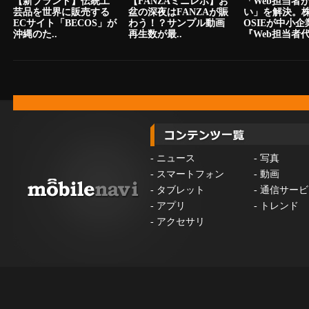
【新ブランド】伝統工
【FANZAミニレポ】お
「Web担当者
芸品を世界に販売する
盆の深夜はFANZAが賑
い」を解決。
ECサイト「BECOS」が
わう！？サンプル動画
OSIEが中小
沖縄のた..
再生数が最..
『Web担当者代.
-
ニュース
-
写真
-
スマートフォン
-
動画
-
タブレット
-
通信サービ
-
アプリ
-
トレンド
-
アクセサリ