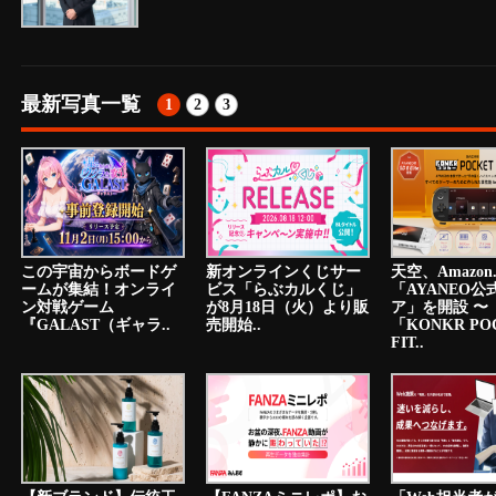
最新写真一覧
1
2
3
この宇宙からボードゲ
新オンラインくじサー
天空、Amazon.
ームが集結！オンライ
ビス「らぶカルくじ」
「AYANEO公
ン対戦ゲーム
が8月18日（火）より販
ア」を開設 〜
『GALAST（ギャラ..
売開始..
「KONKR PO
FIT..