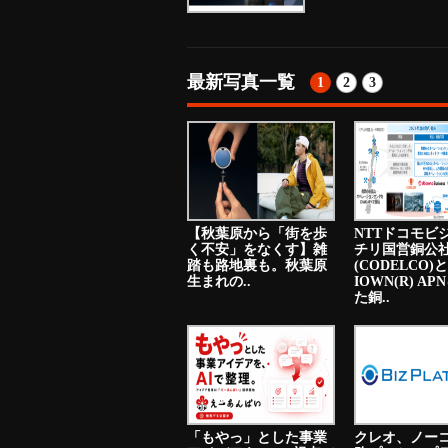
最新写真一覧
1
2
3
【秋葉原から「街を歩
NTTドコモビ
く不安」をなくす】雑
チリ国営銅公
踏も路地裏も。秋葉原
(CODELCO)と
生まれの..
IOWN(R) A
た銅..
「もやっ」とした事業
クレオ、ノー