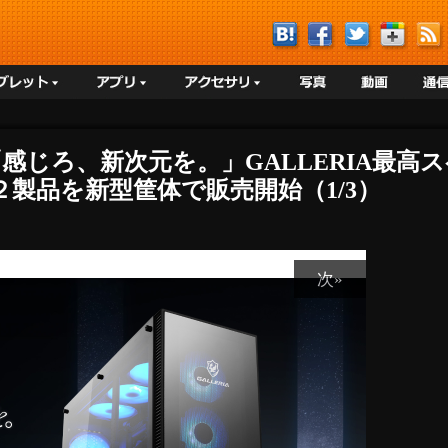
A】「感じろ、新次元を。」GALLERIA最
製品を新型筐体で販売開始（1/3）
次»