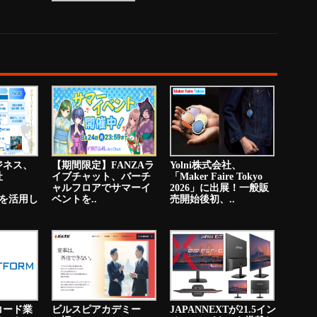
ジネス、
【期間限定】FANZAラ
Yolni株式会社、
社
イブチャット、バーチ
「Maker Faire Tokyo
ャルフロアでサマーイ
2026」に出展！一般販
PNを活用し
ベントを..
売開始後初、..
コード業
ビルスピアカデミー
JAPANNEXTが21.5イン