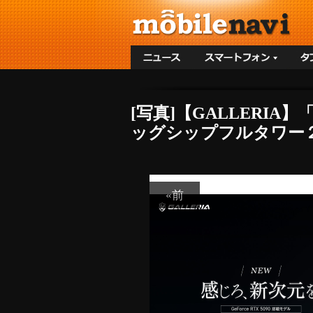
[写真]【GALLERI
ッグシップフルタワー２
«前