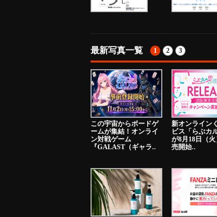
最新写真一覧
1
2
3
この宇宙からボードゲ
新オンライン
ームが集結！オンライ
ビス「らぶカ
ン対戦ゲーム
が8月18日（
『GALAST（ギャラ..
売開始..