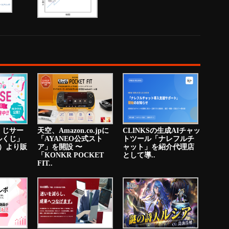
くじサー
天空、Amazon.co.jpに
CLINKSの生成AIチャッ
ルくじ」
「AYANEO公式スト
トツール「ナレフルチ
火）より販
ア」を開設 〜
ャット」を紹介代理店
「KONKR POCKET
として導..
FIT..