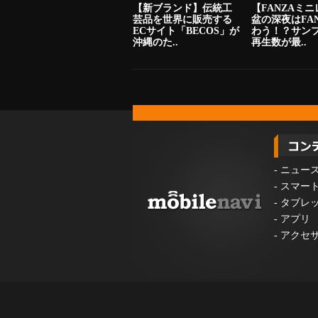
【新ブランド】伝統工
【FANZAミ
芸品を世界に販売する
盆の深夜はFA
ECサイト「BECOS」が
わう！？サン
沖縄のた..
再生数が最..
-
ニュー
-
スマー
-
タブレ
-
アプリ
-
アクセ