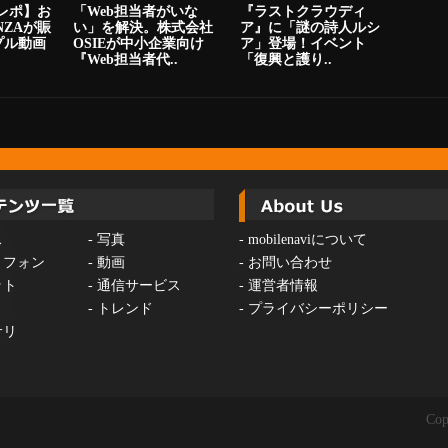
ニレポ】お
「Web担当者がいな
『ラストクラウディ
NZAが賑
い」を解決。株式会社
ア』に「謎の詩人ルシ
プル動画
OSIEが中小企業向け
ア」登場！イベント
『Web担当者代..
「復興と護り..
ス
-
写真
-
mobilenaviについて
トフォン
-
動画
-
お問い合わせ
ット
-
通信サービス
-
運営者情報
-
トレンド
-
プライバシーポリシー
サリ
Cop