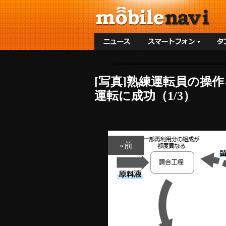
[写真]熟練運転員の操
運転に成功（1/3）
«前