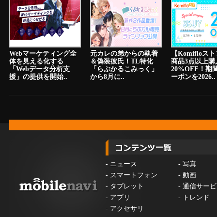
Webマーケティング全
元カレの弟からの執着
【Komiflo
体を見える化する
＆偽装彼氏！TL特化
商品3点以上購
「Webデータ分析支
「らぶかるこみっく」
20%OFF！期
援」の提供を開始..
から8月に..
ーポンを2026..
-
ニュース
-
写真
-
スマートフォン
-
動画
-
タブレット
-
通信サービ
-
アプリ
-
トレンド
-
アクセサリ