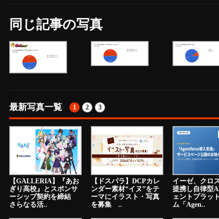
同じ記事の写真
最新写真一覧
1
2
3
【GALLERIA】『あお
【ドスパラ】DCPカレ
イーゼ、クロ
ぎり高校』とスポンサ
ンダー素材“イヌ”をテ
提携し自律型A
ーシップ契約を締結
ーマにイラスト・写真
ェントプラッ
さらなる活..
を募集 ..
ム「Agen..