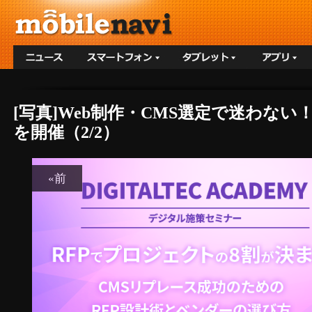
[写真]Web制作・CMS選定で迷わな
を開催（2/2）
«前