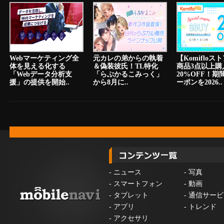
Webマーケティング全
元カレの弟からの執着
【Komiflo
体を見える化する
＆偽装彼氏！TL特化
商品3点以上購
「Webデータ分析支
「らぶかるこみっく」
20%OFF！期
援」の提供を開始..
から8月に..
ーポンを2026..
-
ニュース
-
写真
-
スマートフォン
-
動画
-
タブレット
-
通信サービ
-
アプリ
-
トレンド
-
アクセサリ