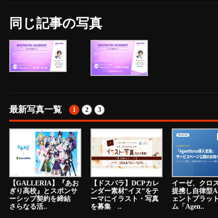
同じ記事の写真
最新写真一覧
1
2
3
【GALLERIA】『あお
【ドスパラ】DCPカレ
イーゼ、クロ
ぎり高校』とスポンサ
ンダー素材“イヌ”をテ
提携し自律型A
ーシップ契約を締結
ーマにイラスト・写真
ェントプラッ
さらなる活..
を募集 ..
ム「Agen..