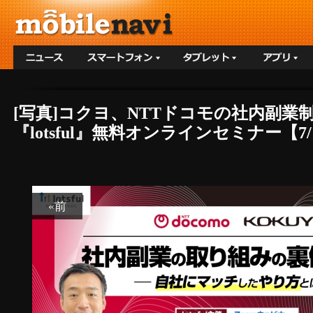
[写真]コクヨ、NTTドコモの社内副
『lotsful』無料オンラインセミナー【7/1
«前