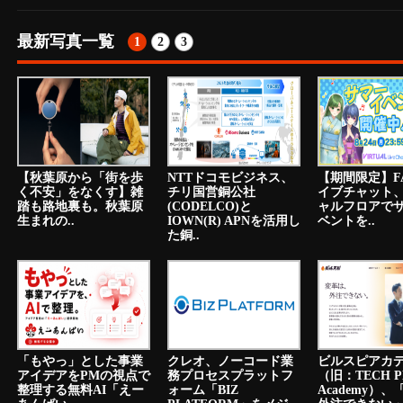
最新写真一覧
1
2
3
【秋葉原から「街を歩
NTTドコモビジネス、
【期間限定】F
く不安」をなくす】雑
チリ国営銅公社
イブチャット
踏も路地裏も。秋葉原
(CODELCO)と
ャルフロアで
生まれの..
IOWN(R) APNを活用し
ベントを..
た銅..
「もやっ」とした事業
クレオ、ノーコード業
ビルスピアカ
アイデアをPMの視点で
務プロセスプラットフ
（旧：TECH P
整理する無料AI「えー
ォーム「BIZ
Academy）