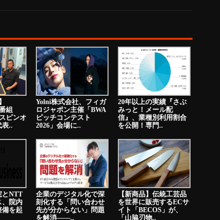
送】
Yolni株式会社、フィガ
20年以上の実績『さぶ
オ番組
ロジャポン主催「BWA
みっと！メール配
のスピンオ
ピッチコンテスト
信』、業種別利用割合
表..
2026」会場に..
を公開！専門..
とNTT
企業のデジタル化で深
【新商品】伝統工芸品
ス、院内
刻化する「問い合わせ
を世界に販売するECサ
整備を起
先が分からない」問題
イト「BECOS」が、
を解消――..
「山脇刃物..