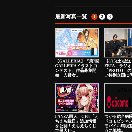
最新写真一覧
1
2
3
【GALLERIA】『第7回
【8/15(土)放
GALLERIAイラストコ
ZETA、ラジ
ンテスト』作品募集開
「PROTO」
始 入賞者..
フ特別企画に代
FANZA同人、C108「え
つがる総合病院
ちえち縁日」追加情報
ドコモビジネ
を公開！えちえちくじ
モバイル環境
で最大10,..
点に地域..