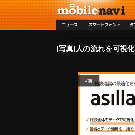
[写真]人の流れを可視化す
«前