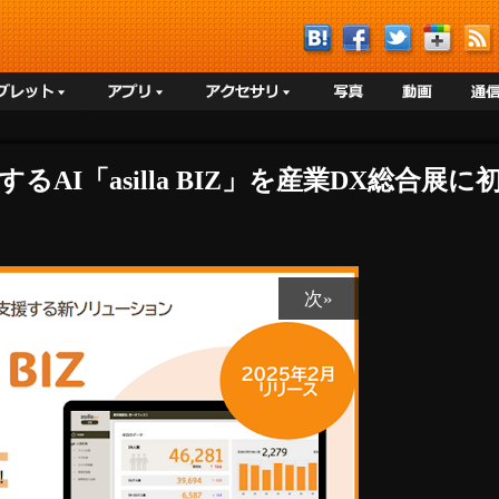
るAI「asilla BIZ」を産業DX総合展に
次»