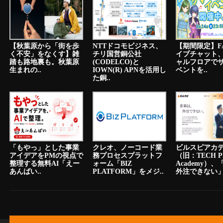
【秋葉原から「街を歩
NTTドコモビジネス、
【期間限定】F
く不安」をなくす】雑
チリ国営銅公社
イブチャット
踏も路地裏も。秋葉原
(CODELCO)と
ャルフロアで
生まれの..
IOWN(R) APNを活用し
ベントを..
た銅..
「もやっ」とした事業
クレオ、ノーコード業
ビルスピアカ
アイデアをPMの視点で
務プロセスプラットフ
（旧：TECH P
整理する無料AI「えー
ォーム「BIZ
Academy）
あんばい..
PLATFORM」をメジ..
外注できない」.