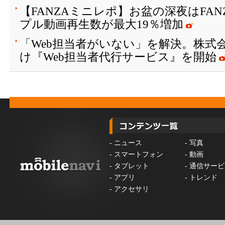
【FANZAミニレポ】お盆の深夜はFA
プル動画再生数が最大19％増加
「Web担当者がいない」を解決。株式会
け『Web担当者代行サービス』を開始
-
ニュース
-
写真
-
スマートフォン
-
動画
-
タブレット
-
通信サービ
-
アプリ
-
トレンド
-
アクセサリ