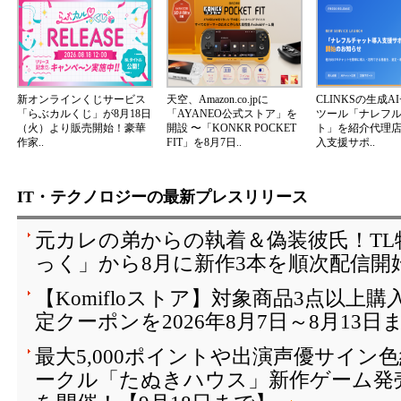
新オンラインくじサービス
天空、Amazon.co.jpに
CLINKSの生成A
「らぶカルくじ」が8月18日
「AYANEO公式ストア」を
ツール「ナレフ
（火）より販売開始！豪華
開設 〜「KONKR POCKET
ト」を紹介代理
作家..
FIT」を8月7日..
入支援サポ..
IT・テクノロジーの最新プレスリリース
元カレの弟からの執着＆偽装彼氏！T
っく」から8月に新作3本を順次配信開
【Komifloストア】対象商品3点以上購
定クーポンを2026年8月7日～8月13日
最大5,000ポイントや出演声優サイン
ークル「たぬきハウス」新作ゲーム発