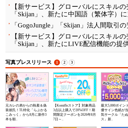
【新サービス】グローバルにスキルの
「Skijan」、新たに中国語（繁体字）
「GogoJungle」「Skijan」法人間
【新サービス】グローバルにスキルの
「Skijan」、新たにLIVE配信機能の
写真プレスリリース
1
2
3
元カレの弟からの執着＆偽
【Komifloストア】対象商品
最大5,000ポイ
装彼氏！TL特化「らぶかる
3点以上購入で20%OFF！期
優サイン色紙が
こみっく」から8月に新作3
間限定クーポンを2026年8月
気サークル「た
本を順..
7日～..
ス」新..