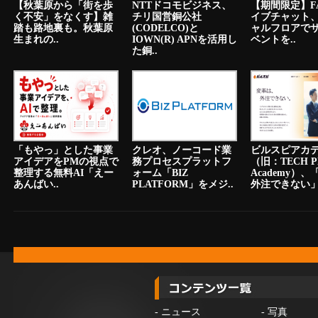
【秋葉原から「街を歩
NTTドコモビジネス、
【期間限定】F
く不安」をなくす】雑
チリ国営銅公社
イブチャット
踏も路地裏も。秋葉原
(CODELCO)と
ャルフロアで
生まれの..
IOWN(R) APNを活用し
ベントを..
た銅..
「もやっ」とした事業
クレオ、ノーコード業
ビルスピアカ
アイデアをPMの視点で
務プロセスプラットフ
（旧：TECH P
整理する無料AI「えー
ォーム「BIZ
Academy）
あんばい..
PLATFORM」をメジ..
外注できない」.
-
ニュース
-
写真