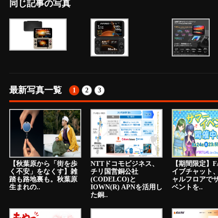
同じ記事の写真
最新写真一覧
1
2
3
【秋葉原から「街を歩
NTTドコモビジネス、
【期間限定】F
く不安」をなくす】雑
チリ国営銅公社
イブチャット
踏も路地裏も。秋葉原
(CODELCO)と
ャルフロアで
生まれの..
IOWN(R) APNを活用し
ベントを..
た銅..