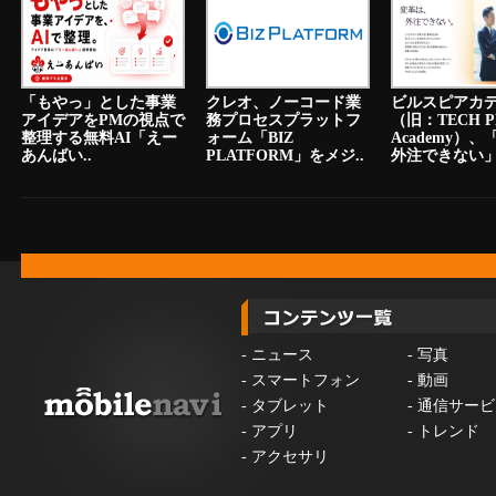
「もやっ」とした事業
クレオ、ノーコード業
ビルスピアカ
アイデアをPMの視点で
務プロセスプラットフ
（旧：TECH P
整理する無料AI「えー
ォーム「BIZ
Academy）
あんばい..
PLATFORM」をメジ..
外注できない」.
-
ニュース
-
写真
-
スマートフォン
-
動画
-
タブレット
-
通信サービ
-
アプリ
-
トレンド
-
アクセサリ