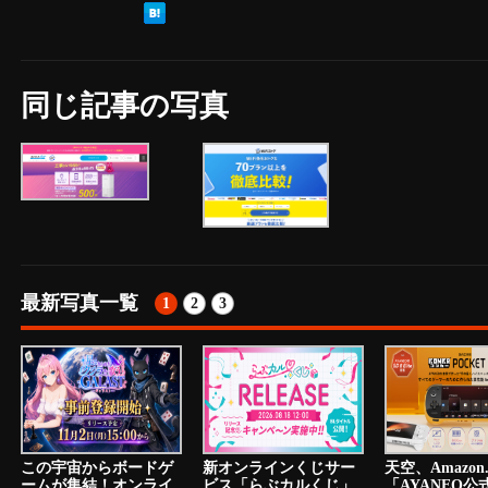
同じ記事の写真
最新写真一覧
1
2
3
この宇宙からボードゲ
新オンラインくじサー
天空、Amazon.
ームが集結！オンライ
ビス「らぶカルくじ」
「AYANEO公