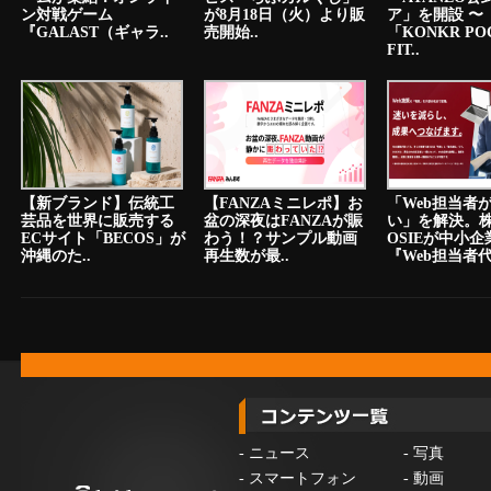
ン対戦ゲーム
が8月18日（火）より販
ア」を開設 〜
『GALAST（ギャラ..
売開始..
「KONKR PO
FIT..
【新ブランド】伝統工
【FANZAミニレポ】お
「Web担当者
芸品を世界に販売する
盆の深夜はFANZAが賑
い」を解決。
ECサイト「BECOS」が
わう！？サンプル動画
OSIEが中小
沖縄のた..
再生数が最..
『Web担当者代.
-
ニュース
-
写真
-
スマートフォン
-
動画