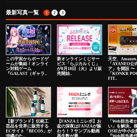
最新写真一覧
1
2
3
この宇宙からボードゲ
新オンラインくじサー
天空、Amazon.
ームが集結！オンライ
ビス「らぶカルくじ」
「AYANEO公
ン対戦ゲーム
が8月18日（火）より販
ア」を開設 〜
『GALAST（ギャラ..
売開始..
「KONKR PO
FIT..
【新ブランド】伝統工
【FANZAミニレポ】お
「Web担当者
芸品を世界に販売する
盆の深夜はFANZAが賑
い」を解決。
ECサイト「BECOS」が
わう！？サンプル動画
OSIEが中小
沖縄のた..
再生数が最..
『Web担当者代.