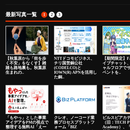
最新写真一覧
1
2
3
【秋葉原から「街を歩
NTTドコモビジネス、
【期間限定】F
く不安」をなくす】雑
チリ国営銅公社
イブチャット
踏も路地裏も。秋葉原
(CODELCO)と
ャルフロアで
生まれの..
IOWN(R) APNを活用し
ベントを..
た銅..
「もやっ」とした事業
クレオ、ノーコード業
ビルスピアカ
アイデアをPMの視点で
務プロセスプラットフ
（旧：TECH P
整理する無料AI「えー
ォーム「BIZ
Academy）