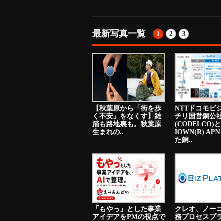
最新写真一覧
1
2
3
【秋葉原から「街を歩
NTTドコモビ
く不安」をなくす】雑
チリ国営銅公
踏も路地裏も。秋葉原
(CODELCO)と
生まれの..
IOWN(R) A
た銅..
「もやっ」とした事業
クレオ、ノー
アイデアをPMの視点で
務プロセスプ