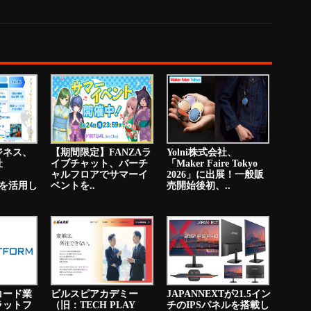
ジネス、
【期間限定】FANZAラ
Yolni株式会社、
社
イブチャット、バーチ
「Maker Faire Tokyo
ャルフロアでサマーイ
2026」に出展！一般販
PNを活用し
ベントを..
売開始後初、..
コード業
ビルスピアカデミー
JAPANNEXTが21.5イン
ラットフ
（旧：TECH PLAY
チのIPSパネルを搭載し