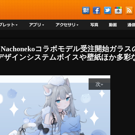
A】 Nachonekoコラボモデル受注開始ガ
ザインシステムボイスや壁紙ほか多彩な購
次»