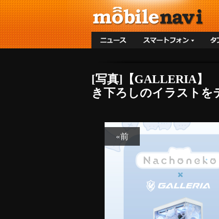
[写真]【GALLERI
き下ろしのイラストをデ
«前