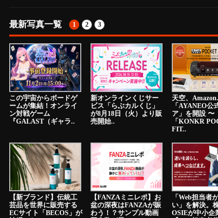
最新写真一覧
1
2
3
この宇宙からボードゲ
新オンラインくじサー
天空、Amazon.
ームが集結！オンライ
ビス「らぶカルくじ」
「AYANEO公
ン対戦ゲーム
が8月18日（火）より販
ア」を開設 〜
『GALAST（ギャラ..
売開始..
「KONKR PO
FIT..
【新ブランド】伝統工
【FANZAミニレポ】お
「Web担当者
芸品を世界に販売する
盆の深夜はFANZAが賑
い」を解決。
ECサイト「BECOS」が
わう！？サンプル動画
OSIEが中小