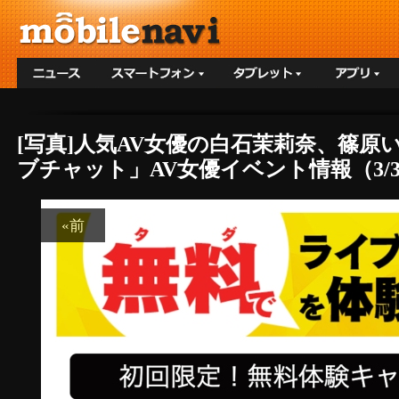
[写真]人気AV女優の白石茉莉奈、篠原
ブチャット」AV女優イベント情報（3/
«前