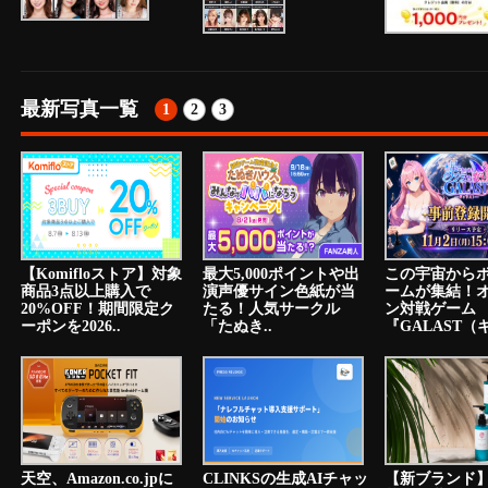
最新写真一覧
1
2
3
【Komifloストア】対象
最大5,000ポイントや出
この宇宙から
商品3点以上購入で
演声優サイン色紙が当
ームが集結！
20%OFF！期間限定ク
たる！人気サークル
ン対戦ゲーム
ーポンを2026..
「たぬき..
『GALAST（ギ
天空、Amazon.co.jpに
CLINKSの生成AIチャッ
【新ブランド