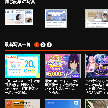
同じ記事の写真
最新写真一覧
1
2
3
【Komifloストア】対象
最大5,000ポイントや出
この宇宙から
商品3点以上購入で
演声優サイン色紙が当
ームが集結！
20%OFF！期間限定ク
たる！人気サークル
ン対戦ゲーム
ーポンを2026..
「たぬき..
『GALAST（ギ