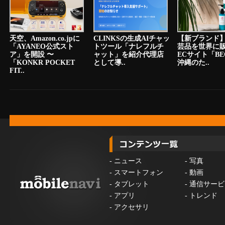
天空、Amazon.co.jpに
CLINKSの生成AIチャッ
【新ブランド
「AYANEO公式スト
トツール「ナレフルチ
芸品を世界に
ア」を開設 〜
ャット」を紹介代理店
ECサイト「BE
「KONKR POCKET
として導..
沖縄のた..
FIT..
-
ニュース
-
写真
-
スマートフォン
-
動画
-
タブレット
-
通信サービ
-
アプリ
-
トレンド
-
アクセサリ