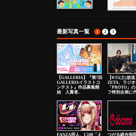
最新写真一覧
1
2
3
【GALLERIA】『第7回
【8/15(土)放
GALLERIAイラストコ
ZETA、ラジ
ンテスト』作品募集開
「PROTO」
始 入賞者..
フ特別企画に代
FANZA同人、C108「え
つがる総合病院