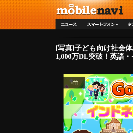
[写真]子ども向け社会体
1,000万DL突破！英
«前