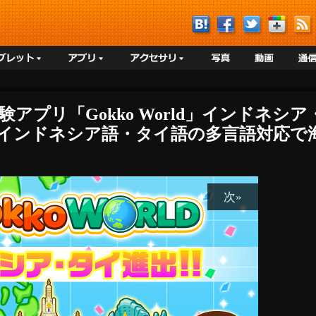
験アプリ「Gokko World」インドネシ
語・インドネシア語・タイ語の多言語対応で海
次»