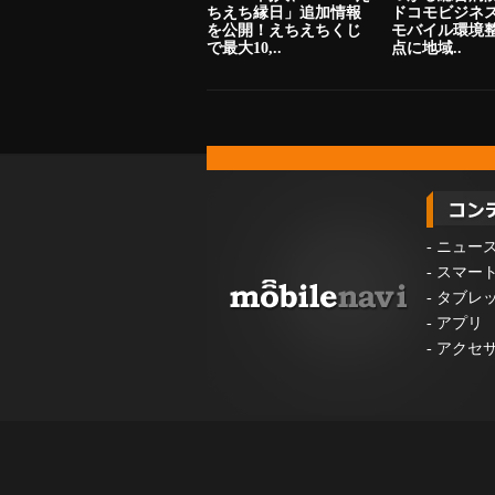
ちえち縁日」追加情報
ドコモビジネ
を公開！えちえちくじ
モバイル環境
で最大10,..
点に地域..
-
ニュー
-
スマー
-
タブレ
-
アプリ
-
アクセ