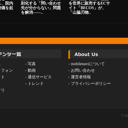
ス、院内
刻化する「問い合わせ
を世界に販売するECサ
整備を起
先が分からない」問題
イト「BECOS」が、
を解消――..
「山脇刃物..
ス
-
写真
-
mobilenaviについて
トフォン
-
動画
-
お問い合わせ
ット
-
通信サービス
-
運営者情報
-
トレンド
-
プライバシーポリシー
サリ
Cop