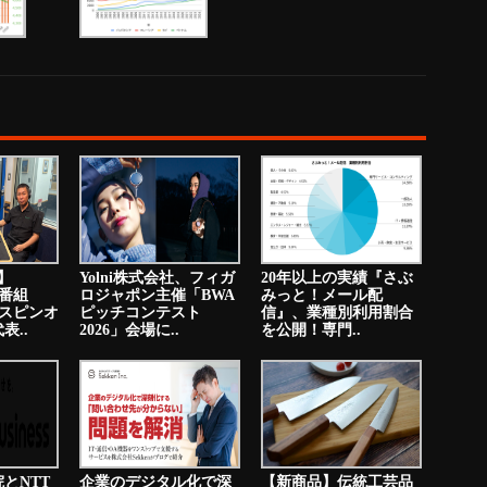
送】
Yolni株式会社、フィガ
20年以上の実績『さぶ
オ番組
ロジャポン主催「BWA
みっと！メール配
のスピンオ
ピッチコンテスト
信』、業種別利用割合
表..
2026」会場に..
を公開！専門..
とNTT
企業のデジタル化で深
【新商品】伝統工芸品