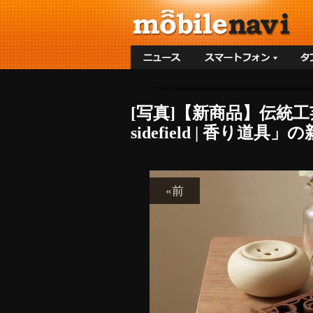
[写真]【新商品】伝統
sidefield | 香り
«前