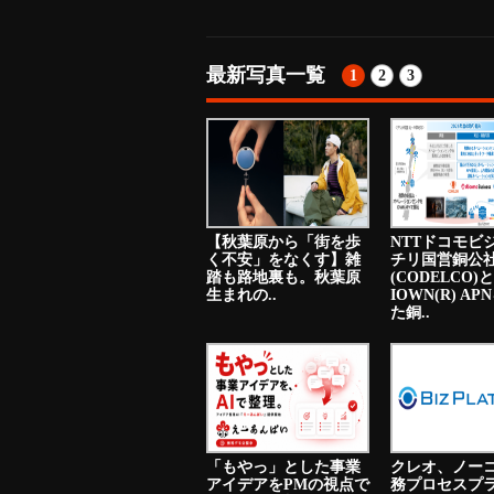
最新写真一覧
1
2
3
【秋葉原から「街を歩
NTTドコモビ
く不安」をなくす】雑
チリ国営銅公
踏も路地裏も。秋葉原
(CODELCO)と
生まれの..
IOWN(R) A
た銅..
「もやっ」とした事業
クレオ、ノー
アイデアをPMの視点で
務プロセスプ