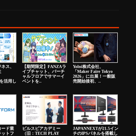
ジネス、
【期間限定】FANZAラ
Yolni株式会社、
社
イブチャット、バーチ
「Maker Faire Tokyo
ャルフロアでサマーイ
2026」に出展！一般販
PNを活用し
ベントを..
売開始後初、..
コード業
ビルスピアカデミー
JAPANNEXTが21.5イン
ラットフ
（旧：TECH PLAY
チのIPSパネルを搭載し