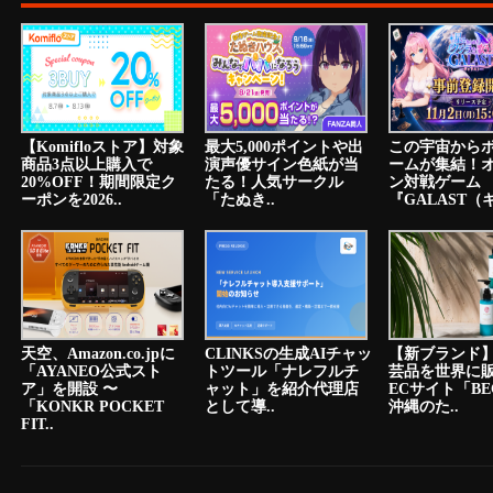
【Komifloストア】対象
最大5,000ポイントや出
この宇宙から
商品3点以上購入で
演声優サイン色紙が当
ームが集結！
20%OFF！期間限定ク
たる！人気サークル
ン対戦ゲーム
ーポンを2026..
「たぬき..
『GALAST（ギ
天空、Amazon.co.jpに
CLINKSの生成AIチャッ
【新ブランド
「AYANEO公式スト
トツール「ナレフルチ
芸品を世界に
ア」を開設 〜
ャット」を紹介代理店
ECサイト「BE
「KONKR POCKET
として導..
沖縄のた..
FIT..