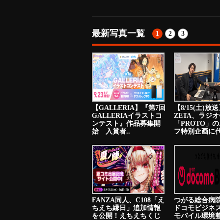
最新写真一覧
1
2
3
【GALLERIA】『第7回
【8/15(土)放
GALLERIAイラストコ
ZETA、ラジ
ンテスト』作品募集開
「PROTO」
始 入賞者..
フ特別企画に代
FANZA同人、C108「え
つがる総合病院
ちえち縁日」追加情報
ドコモビジネ
を公開！えちえちくじ
モバイル環境