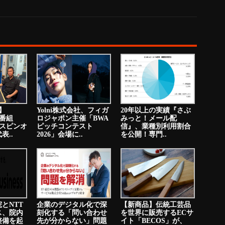
送】
Yolni株式会社、フィガ
20年以上の実績『さぶ
オ番組
ロジャポン主催「BWA
みっと！メール配
のスピンオ
ピッチコンテスト
信』、業種別利用割合
表..
2026」会場に..
を公開！専門..
とNTT
企業のデジタル化で深
【新商品】伝統工芸品
ス、院内
刻化する「問い合わせ
を世界に販売するECサ
整備を起
先が分からない」問題
イト「BECOS」が、