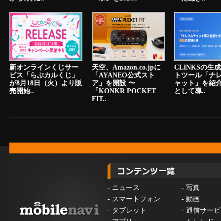
新オンラインくじサー
天空、Amazon.co.jpに
CLINKSの生
ビス「らぶカルくじ」
「AYANEO公式スト
トツール「ナ
が8月18日（火）より販
ア」を開設 〜
ャット」を紹
売開始..
「KONKR POCKET
として導..
FIT..
-
ニュース
-
写真
-
スマートフォン
-
動画
-
タブレット
-
通信サービ