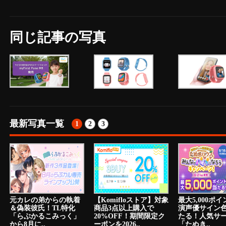
同じ記事の写真
最新写真一覧
1
2
3
元カレの弟からの執着
【Komifloストア】対象
最大5,000ポ
＆偽装彼氏！TL特化
商品3点以上購入で
演声優サイン
「らぶかるこみっく」
20%OFF！期間限定ク
たる！人気サ
から8月に..
ーポンを2026..
「たぬき..