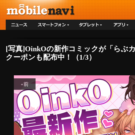
[写真]OinkOの新作コミックが「ら
クーポンも配布中！（1/3）
«前