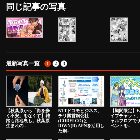
同じ記事の写真
最新写真一覧
1
2
3
【秋葉原から「街を歩
NTTドコモビジネス、
【期間限定】F
く不安」をなくす】雑
チリ国営銅公社
イブチャット
踏も路地裏も。秋葉原
(CODELCO)と
ャルフロアで
生まれの..
IOWN(R) APNを活用し
ベントを..
た銅..