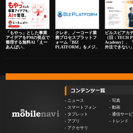
「もやっ」とした事業
クレオ、ノーコード業
ビルスピアカ
アイデアをPMの視点で
務プロセスプラットフ
（旧：TECH P
整理する無料AI「えー
ォーム「BIZ
Academy）
あんばい..
PLATFORM」をメジ..
外注できない」.
-
ニュース
-
写真
-
スマートフォン
-
動画
-
タブレット
-
通信サービ
-
アプリ
-
トレンド
-
アクセサリ