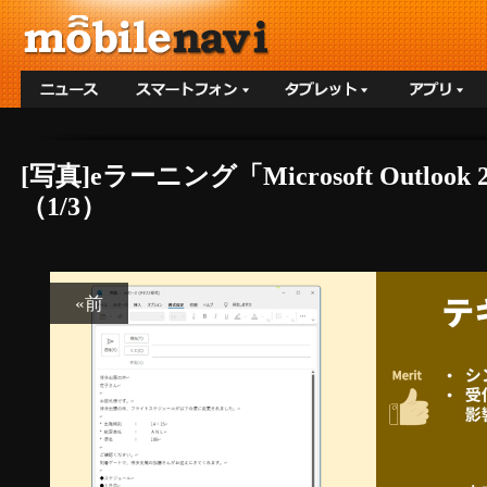
[写真]eラーニング「Microsoft Outl
（1/3）
«前