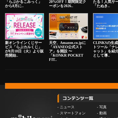
「らぶかるこみっく」
20%OFF！期間限定ク
たる！人気サ
から8月に..
ーポンを2026..
「たぬき..
新オンラインくじサー
天空、Amazon.co.jpに
CLINKSの生
ビス「らぶカルくじ」
「AYANEO公式スト
トツール「ナ
が8月18日（火）より販
ア」を開設 〜
ャット」を紹
売開始..
「KONKR POCKET
として導..
FIT..
-
ニュース
-
写真
-
スマートフォン
-
動画