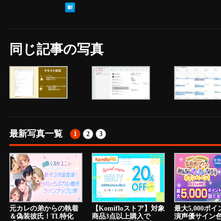
同じ記事の写真
最新写真一覧
1
2
3
元カレの弟からの執着
【Komifloストア】対象
最大5,000ポ
＆偽装彼氏！TL特化
商品3点以上購入で
演声優サイン