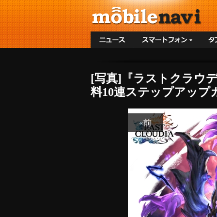
[写真]『ラストクラウ
料10連ステップアップガ
«前