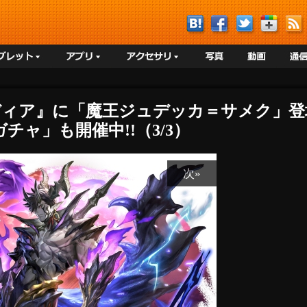
ディア』に「魔王ジュデッカ＝サメク」登
チャ」も開催中!!（3/3）
次»