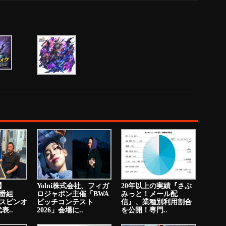
送】
Yolni株式会社、フィガ
20年以上の実績『さぶ
オ番組
ロジャポン主催「BWA
みっと！メール配
のスピンオ
ピッチコンテスト
信』、業種別利用割合
表..
2026」会場に..
を公開！専門..