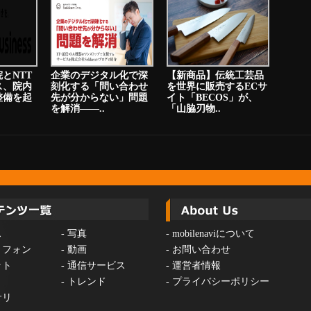
とNTT
企業のデジタル化で深
【新商品】伝統工芸品
ス、院内
刻化する「問い合わせ
を世界に販売するECサ
整備を起
先が分からない」問題
イト「BECOS」が、
を解消――..
「山脇刃物..
ス
-
写真
-
mobilenaviについて
トフォン
-
動画
-
お問い合わせ
ット
-
通信サービス
-
運営者情報
-
トレンド
-
プライバシーポリシー
サリ