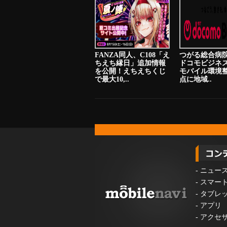
FANZA同人、C108「え
つがる総合病院
ちえち縁日」追加情報
ドコモビジネ
を公開！えちえちくじ
モバイル環境
で最大10,..
点に地域..
-
ニュー
-
スマー
-
タブレ
-
アプリ
-
アクセ