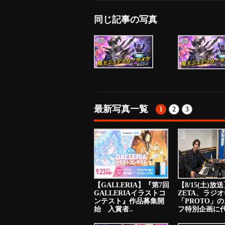
同じ記事の写真
最新写真一覧
1
2
3
【GALLERIA】『第7回
【8/15(土)放
GALLERIAイラストコ
ZETA、ラジ
ンテスト』作品募集開
「PROTO」
始 入賞者..
フ特別企画に代