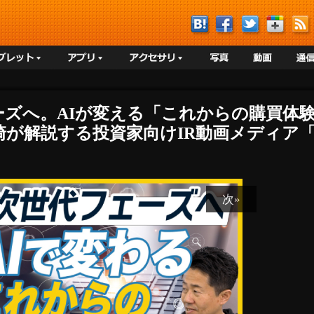
ェーズへ。AIが変える「これからの購買体
が解説する投資家向けIR動画メディア「
次»