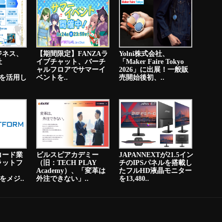
ジネス、
【期間限定】FANZAラ
Yolni株式会社、
社
イブチャット、バーチ
「Maker Faire Tokyo
ャルフロアでサマーイ
2026」に出展！一般販
PNを活用し
ベントを..
売開始後初、..
コード業
ビルスピアカデミー
JAPANNEXTが21.5イン
ラットフ
（旧：TECH PLAY
チのIPSパネルを搭載し
Academy）、「変革は
たフルHD液晶モニター
をメジ..
外注できない」..
を13,480..