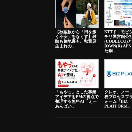
【秋葉原から「街を歩
NTTドコモビ
く不安」をなくす】雑
チリ国営銅公
踏も路地裏も。秋葉原
(CODELCO)と
生まれの..
IOWN(R) A
た銅..
「もやっ」とした事業
クレオ、ノー
アイデアをPMの視点で
務プロセスプ
整理する無料AI「えー
ォーム「BIZ
あんばい..
PLATFORM」