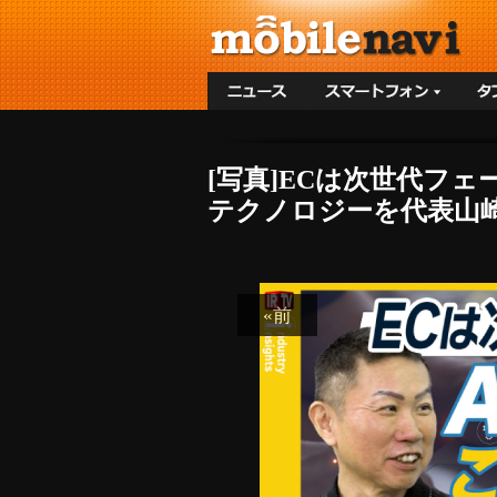
[写真]ECは次世代フ
テクノロジーを代表山崎
«前