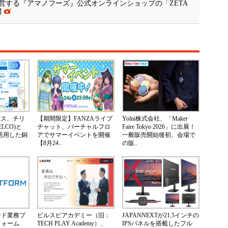
営する『アマノフーズ』公式オンラインショップの「ZETA
開
ネス、チリ
【期間限定】FANZAライブ
Yolni株式会社、「Maker
LCO)と
チャット、バーチャルフロ
Faire Tokyo 2026」に出展！
Nを活用した銅
アでサマーイベントを開催
一般販売開始後初、会場で
【8月24..
の販..
ード業務プ
ビルスピアカデミー（旧：
JAPANNEXTが21.5インチの
フォーム
TECH PLAY Academy）、
IPSパネルを搭載したフル