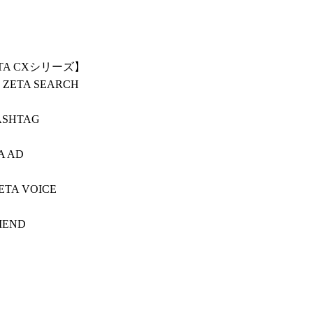
TA CXシリーズ】
TA SEARCH
SHTAG
 AD
A VOICE
END