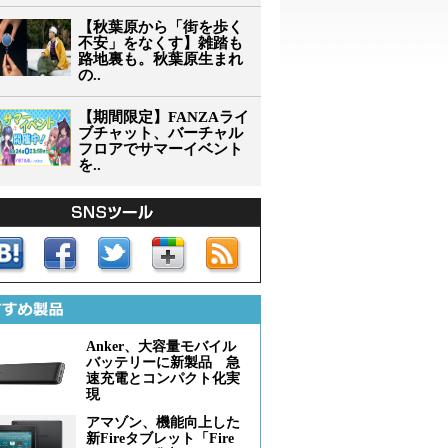
【秋葉原から「街を歩く
不安」をなくす】雑踏も
路地裏も。秋葉原生まれ
の..
【期間限定】FANZAライ
ブチャット、バーチャル
フロアでサマーイベント
を..
Anker、大容量モバイル
バッテリーに新製品 急
速充電とコンパクト化実
現
アマゾン、機能向上した
新Fireタブレット「Fire