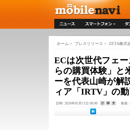
ホーム
>
プレスリリース
>
ZETA株式
ECは次世代フェー
らの購買体験」と
ーを代表山崎が解
ィア「IRTV」の
日時: 2026年05月11日 08:00
発表