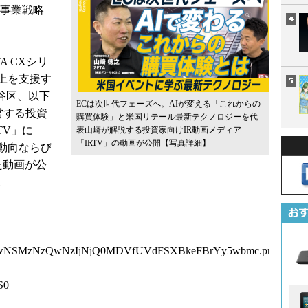
の事業戦略
A CXシリ
上を支援す
田谷区、以下
ECは次世代フェーズへ。AIが変える「これからの
が運営する投資
購買体験」と米国リテール最新テクノロジーを代
TV」に
表山崎が解説する投資家向けIR動画メディア
「IRTV」の動画が公開
【写真詳細】
動向ならび
た動画が公
。
QwNSMzNzQwNzIjNjQ0MDVfUVdFSXBkeFBrYy5wbmc.png
S0