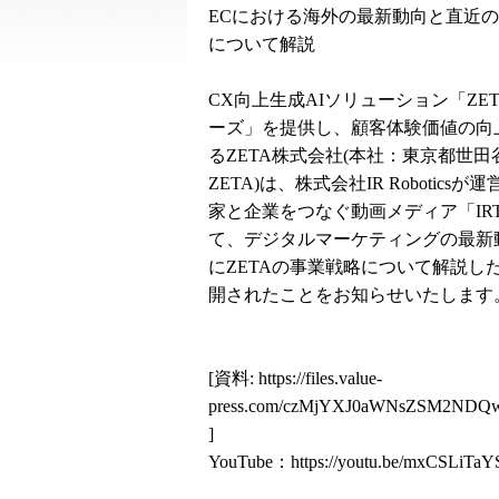
ECにおける海外の最新動向と直近
について解説
CX向上生成AIソリューション「ZET
ーズ」を提供し、顧客体験価値の向
るZETA株式会社(本社：東京都世
ZETA)は、株式会社IR Robotics
家と企業をつなぐ動画メディア「IR
て、デジタルマーケティングの最新
にZETAの事業戦略について解説し
開されたことをお知らせいたします
[資料:
https://files.value-
press.com/czMjYXJ0aWNsZSM2ND
]
YouTube：
https://youtu.be/mxCSLiTaY