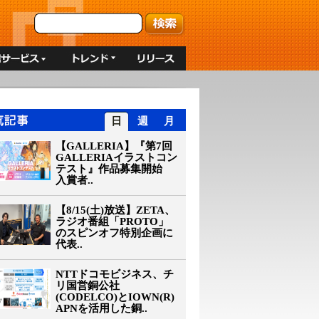
日
週
月
【GALLERIA】『第7回
GALLERIAイラストコン
テスト』作品募集開始
入賞者..
【8/15(土)放送】ZETA、
ラジオ番組「PROTO」
のスピンオフ特別企画に
代表..
NTTドコモビジネス、チ
リ国営銅公社
(CODELCO)とIOWN(R)
APNを活用した銅..