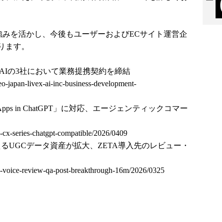
の強みを活かし、今後もユーザーおよびECサイト運営企
ります。
EX AIの3社において業務提携契約を締結
-neo-japan-livex-ai-inc-business-development-
I「Apps in ChatGPT」に対応、エージェンティックコマー
eta-cx-series-chatgpt-compatible/2026/0409
支えるUGCデータ資産が拡大、ZETA導入先のレビュー・
zeta-voice-review-qa-post-breakthrough-16m/2026/0325