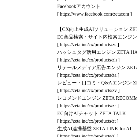
Facebookアカウント
[
https://www.facebook.com/zetacom
]
【CX向上生成AIソリューション ZE
EC商品検索・サイト内検索エンジン ZE
[
https://zeta.inc/cx/products/zs
]
ハッシュタグ活用エンジン ZETA HA
[
https://zeta.inc/cx/products/zh
]
リテールメディア広告エンジン ZETA
[
https://zeta.inc/cx/products/za
]
レビュー・口コミ・Q&Aエンジン ZET
[
https://zeta.inc/cx/products/zv
]
レコメンドエンジン ZETA RECOMM
[
https://zeta.inc/cx/products/zr
]
EC向けAIチャット ZETA TALK
[
https://zeta.inc/cx/products/zt
]
生成AI連携基盤 ZETA LINK for AI
[
https://zeta.inc/cx/products/zl
]