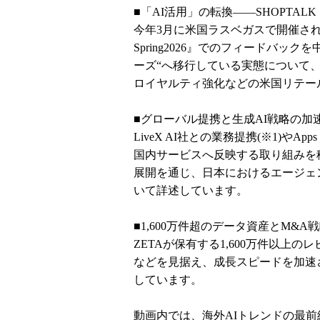
■「AI活用」の転換――SHOPTALK S
今年3月に米国ラスベガスで開催され
Spring2026』でのフィードバッ
ーズ“へ移行している実態について
ロイヤルティ強化などの米国リテー
■グローバル提携と生成AI戦略の加
LiveX AI社との業務提携(※1)やAp
国内サービスへ反映する取り組みを
展開を通じ、日本におけるエージェ
いて詳述しています。
■1,600万件超のデータ資産とM&A
ZETAが保有する1,600万件以上の
などを見据え、成長スピードを加速
しています。
動画内では、海外AIトレンドの最