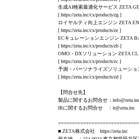
生成AI検索最適化サービス ZETA G
[
https://zeta.inc/cx/products/zg
]
ロイヤルティ向上エンジン ZETA EN
[
https://zeta.inc/cx/products/ze
]
ECキュレーションエンジン ZETA BA
[
https://zeta.inc/cx/products/zb
]
OMO・DXソリューション ZETA CL
[
https://zeta.inc/cx/products/zc
]
予測・パーソナライズソリューション Z
[
https://zeta.inc/cx/products/zd
]
【問合せ先】
製品に関するお問合せ：info@zeta.in
IRに関するお問合せ ：ir@zeta.inc
============================
■ ZETA株式会社
https://zeta.inc
所在地 ：154-0024 東京都世田谷区