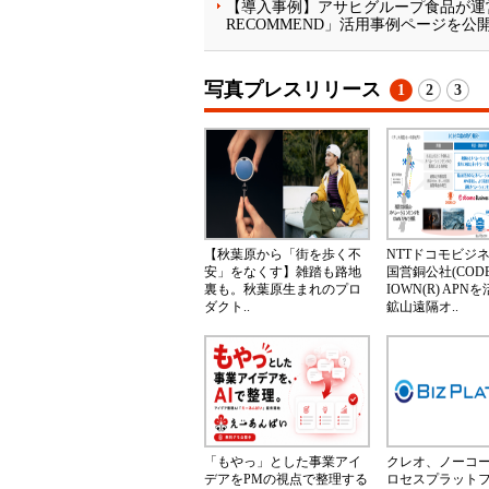
【導入事例】アサヒグループ食品が運
RECOMMEND」活用事例ページを公
写真プレスリリース
1
2
3
【秋葉原から「街を歩く不
NTTドコモビジ
安」をなくす】雑踏も路地
国営銅公社(CODE
裏も。秋葉原生まれのプロ
IOWN(R) AP
ダクト..
鉱山遠隔オ..
「もやっ」とした事業アイ
クレオ、ノーコ
デアをPMの視点で整理する
ロセスプラット