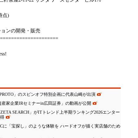
時点)
ションの開発・販売
======================
ess!
組「PROTO」のスピンオフ特別企画に代表山崎が出演
資産家企業IRセミナーin広田証券」の動画が公開
TA SEARCH」がITトレンド上半期ランキング2026エンター
獲得
ECに「宝探し」のような体験を ハードオフが描く実店舗のため