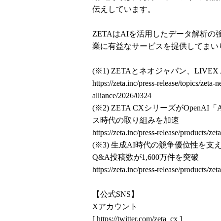
伝えしています。
ZETAはAIを活用したデータ解析
業に有益なサービスを提供してまい
(※1) ZETAとネオジャパン、LIV
https://zeta.inc/press-release/topics/zeta
alliance/2026/0324
(※2) ZETA CXシリーズがOpenA
ス時代の取り組みを加速
https://zeta.inc/press-release/products/z
(※3) 生成AI時代の競争優位性を
Q&A投稿数が1,600万件を突破
https://zeta.inc/press-release/products/
【公式SNS】
Xアカウント
[
https://twitter.com/zeta_cx
]