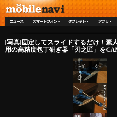
[写真]固定してスライドするだけ！素
用の高精度包丁研ぎ器「刃之匠」をCAMP
«前
次»