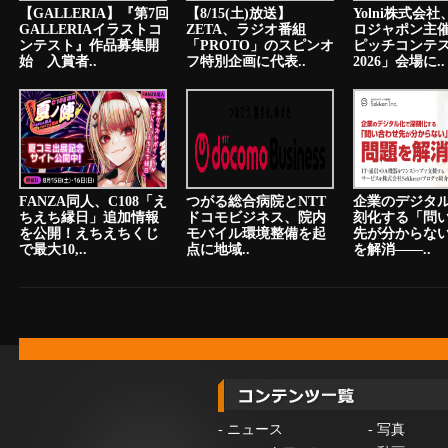
【GALLERIA】『第7回
【8/15(土)放送】
Yolni株式会
GALLERIAイラストコ
ZETA、ラジオ番組
ロジャポン主催
ンテスト』作品募集開
「PROTO」のスピンオ
ピッチコンテ
始 入賞者..
フ特別企画に代表..
2026」会場に..
FANZA同人、C108「え
つがる総合病院とNTT
企業のデジタ
ちえち縁日」追加情報
ドコモビジネス、院内
刻化する「問
を公開！えちえちくじ
モバイル環境整備を起
先が分からな
で最大10,..
点に地域..
を解消――..
-
ニュース
-
写真