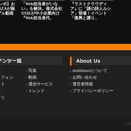
ニレポ】お
「Web担当者がいな
『ラストクラウディ
NZAが賑
い」を解決。株式会社
ア』に「謎の詩人ルシ
プル動画
OSIEが中小企業向け
ア」登場！イベント
『Web担当者代..
「復興と護り..
ス
-
写真
-
mobilenaviについて
トフォン
-
動画
-
お問い合わせ
ット
-
通信サービス
-
運営者情報
-
トレンド
-
プライバシーポリシー
サリ
Cop