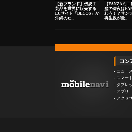
【新ブランド】伝統工
【FANZAミ
芸品を世界に販売する
盆の深夜はFA
ECサイト「BECOS」が
わう！？サン
沖縄のた..
再生数が最..
-
ニュー
-
スマー
-
タブレ
-
アプリ
-
アクセ