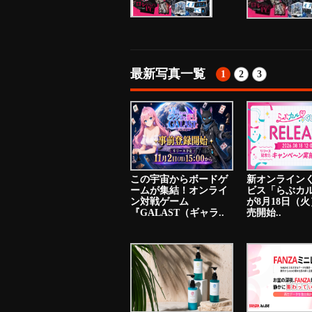
最新写真一覧
1
2
3
この宇宙からボードゲ
新オンライン
ームが集結！オンライ
ビス「らぶカ
ン対戦ゲーム
が8月18日（
『GALAST（ギャラ..
売開始..