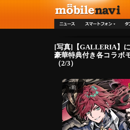
[写真]【GALLER
豪華特典付き各コラボモ
（2/3）
«前