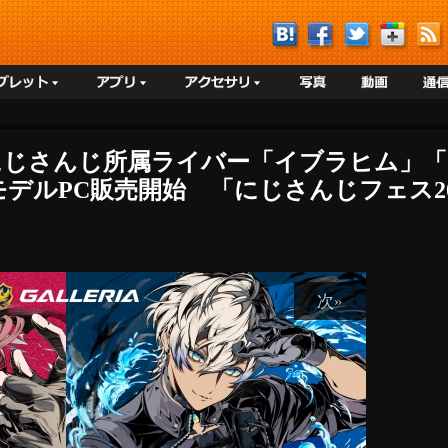
IA】にじさんじ所属ライバー「イブラヒム
デルPC販売開始 「にじさんじフェス20
次»