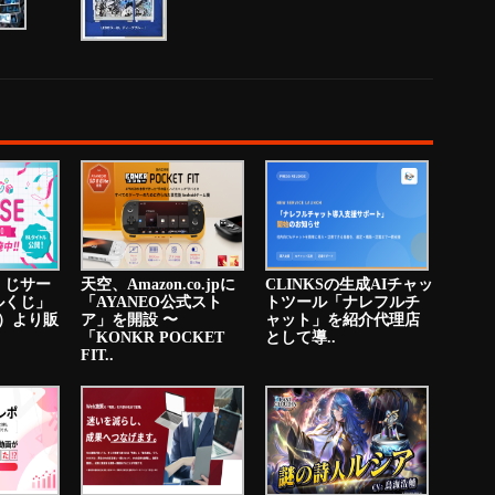
くじサー
天空、Amazon.co.jpに
CLINKSの生成AIチャッ
ルくじ」
「AYANEO公式スト
トツール「ナレフルチ
火）より販
ア」を開設 〜
ャット」を紹介代理店
「KONKR POCKET
として導..
FIT..