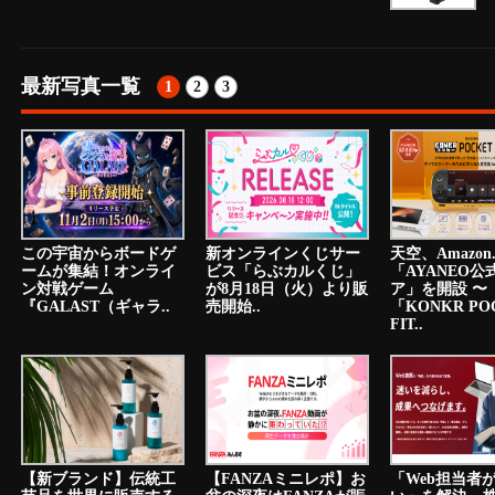
最新写真一覧
1
2
3
この宇宙からボードゲ
新オンラインくじサー
天空、Amazon.
ームが集結！オンライ
ビス「らぶカルくじ」
「AYANEO公
ン対戦ゲーム
が8月18日（火）より販
ア」を開設 〜
『GALAST（ギャラ..
売開始..
「KONKR PO
FIT..
【新ブランド】伝統工
【FANZAミニレポ】お
「Web担当者