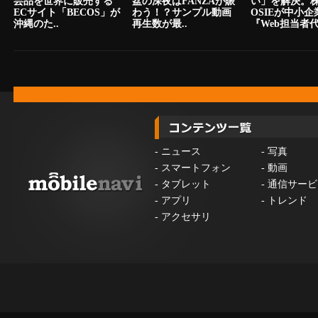
芸品を世界に販売する
盆の深夜はFANZAが賑
い」を解決。
ECサイト「BECOS」が
わう！？サンプル動画
OSIEが中小
沖縄のた..
再生数が最..
『Web担当者代.
-
ニュース
-
写真
-
スマートフォン
-
動画
-
タブレット
-
通信サービ
-
アプリ
-
トレンド
-
アクセサリ