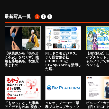
最新写真一覧
1
2
3
【秋葉原から「街を歩
NTTドコモビジネス、
【期間限定】F
く不安」をなくす】雑
チリ国営銅公社
イブチャット
踏も路地裏も。秋葉原
(CODELCO)と
ャルフロアで
生まれの..
IOWN(R) APNを活用し
ベントを..
た銅..
「もやっ」とした事業
クレオ、ノーコード業
ビルスピアカ
アイデアをPMの視点で
務プロセスプラットフ
（旧：TECH P