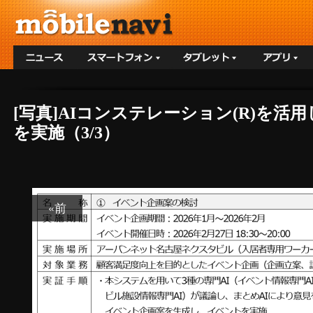
[写真]AIコンステレーション(R)を
を実施（3/3）
«前