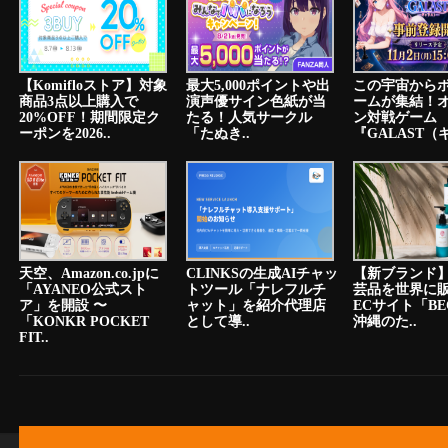
【Komifloストア】対象
最大5,000ポイントや出
この宇宙から
商品3点以上購入で
演声優サイン色紙が当
ームが集結！
20%OFF！期間限定ク
たる！人気サークル
ン対戦ゲーム
ーポンを2026..
「たぬき..
『GALAST（ギ
天空、Amazon.co.jpに
CLINKSの生成AIチャッ
【新ブランド
「AYANEO公式スト
トツール「ナレフルチ
芸品を世界に
ア」を開設 〜
ャット」を紹介代理店
ECサイト「BE
「KONKR POCKET
として導..
沖縄のた..
FIT..