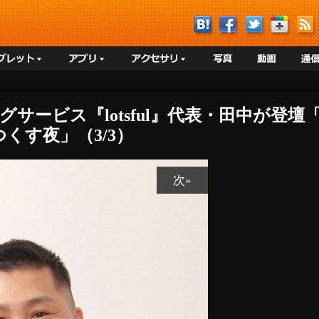
グサービス『lotsful』代表・田中が登
くす夜」（3/3）
次»