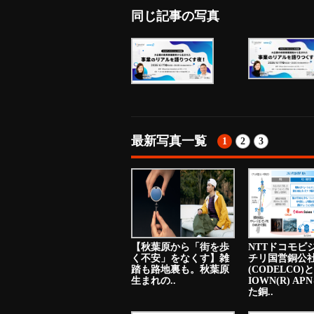
同じ記事の写真
最新写真一覧
1
2
3
【秋葉原から「街を歩
NTTドコモビ
く不安」をなくす】雑
チリ国営銅公
踏も路地裏も。秋葉原
(CODELCO)と
生まれの..
IOWN(R) A
た銅..