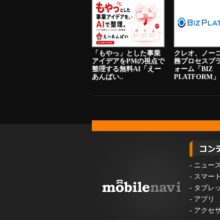
「もやっ」とした事業
クレオ、ノー
アイデアをPMの視点で
務プロセスプ
整理する無料AI「えー
ォーム「BIZ
あんばい..
PLATFORM」
-
ニュー
-
スマー
-
タブレ
-
アプリ
-
アクセ