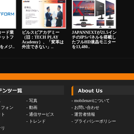
コード業
ビルスピアカデミー
JAPANNEXTが21.5イン
ラットフ
（旧：TECH PLAY
チのIPSパネルを搭載し
Academy）、「変革は
たフルHD液晶モニター
をメジ..
外注できない」..
を13,480..
ス
-
写真
-
mobilenaviについて
トフォン
-
動画
-
お問い合わせ
ット
-
通信サービス
-
運営者情報
-
トレンド
-
プライバシーポリシー
サリ