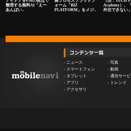
アイデアをPMの視点で
務プロセスプラットフ
（旧：TECH P
整理する無料AI「えー
ォーム「BIZ
Academy）
あんばい..
PLATFORM」をメジ..
外注できない」.
-
ニュース
-
写真
-
スマートフォン
-
動画
-
タブレット
-
通信サービ
-
アプリ
-
トレンド
-
アクセサリ