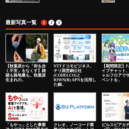
最新写真一覧
1
2
3
【秋葉原から「街を歩
NTTドコモビジネス、
【期間限定】F
く不安」をなくす】雑
チリ国営銅公社
イブチャット
踏も路地裏も。秋葉原
(CODELCO)と
ャルフロアで
生まれの..
IOWN(R) APNを活用し
ベントを..
た銅..
「もやっ」とした事業
クレオ、ノーコード業
ビルスピアカ