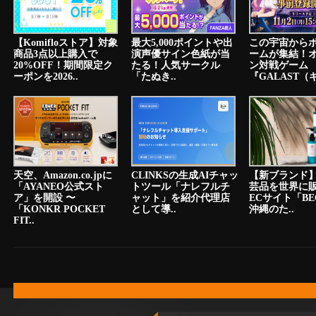
【Komifloストア】対象
最大5,000ポイントや出
この宇宙から
商品3点以上購入で
演声優サイン色紙が当
ームが集結！
20%OFF！期間限定ク
たる！人気サークル
ン対戦ゲーム
ーポンを2026..
「たぬき..
『GALAST（ギ
天空、Amazon.co.jpに
CLINKSの生成AIチャッ
【新ブランド
「AYANEO公式スト
トツール「ナレフルチ
芸品を世界に
ア」を開設 〜
ャット」を紹介代理店
ECサイト「BE
「KONKR POCKET
として導..
沖縄のた..
FIT..