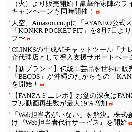
（火）より販売開始！豪華作家陣のラ
キャンペーンも同時開催！
天空、Amazon.co.jpに「AYANEO
「KONKR POCKET FIT」を8月7日
フ〜
CLINKSの生成AIチャットツール「
介代理店として導入支援サポートペー
【新ブランド】伝統工芸品を世界に販
「BECOS」が沖縄のたからもの「KAN
を開始！
【FANZAミニレポ】お盆の深夜はFA
プル動画再生数が最大19％増加
「Web担当者がいない」を解決。株式会
け『Web担当者代行サービス』を開始