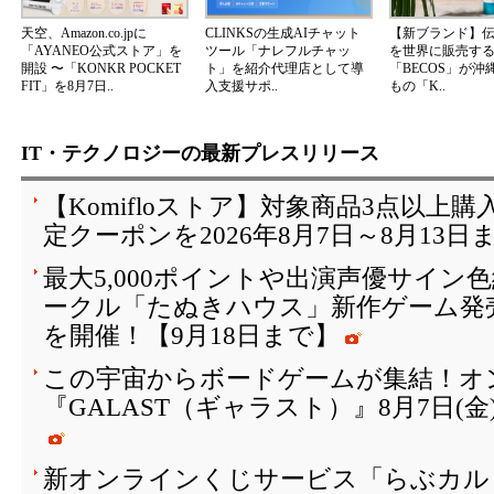
天空、Amazon.co.jpに
CLINKSの生成AIチャット
【新ブランド】
「AYANEO公式ストア」を
ツール「ナレフルチャッ
を世界に販売する
開設 〜「KONKR POCKET
ト」を紹介代理店として導
「BECOS」が沖
FIT」を8月7日..
入支援サポ..
もの「K..
IT・テクノロジーの最新プレスリリース
【Komifloストア】対象商品3点以上購
定クーポンを2026年8月7日～8月13日
最大5,000ポイントや出演声優サイン
ークル「たぬきハウス」新作ゲーム発
を開催！【9月18日まで】
この宇宙からボードゲームが集結！オ
『GALAST（ギャラスト）』8月7日(
新オンラインくじサービス「らぶカルく