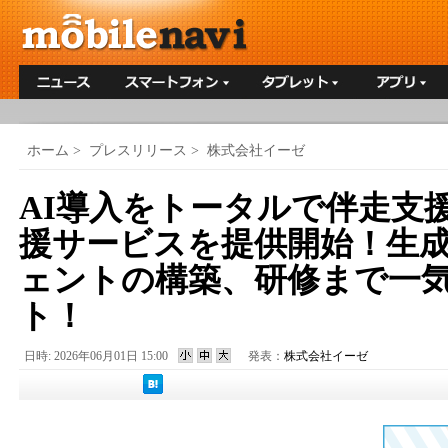
ホーム
>
プレスリリース
>
株式会社イーゼ
AI導入をトータルで伴走支援
援サービスを提供開始！生成A
ェントの構築、研修まで一
ト！
日時: 2026年06月01日 15:00
発表：
株式会社イーゼ