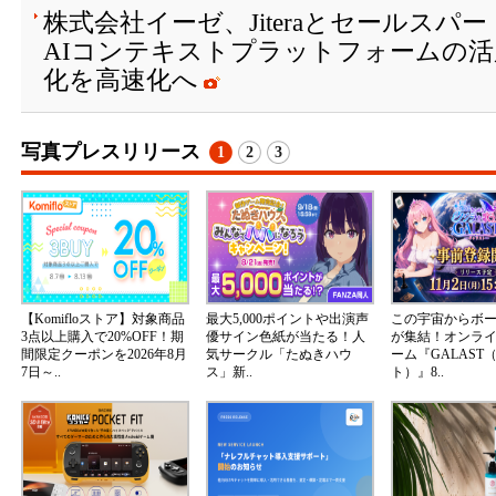
株式会社イーゼ、Jiteraとセールスパ
AIコンテキストプラットフォームの活
化を高速化へ
写真プレスリリース
1
2
3
【Komifloストア】対象商品
最大5,000ポイントや出演声
この宇宙からボ
3点以上購入で20%OFF！期
優サイン色紙が当たる！人
が集結！オンラ
間限定クーポンを2026年8月
気サークル「たぬきハウ
ーム『GALAST
7日～..
ス」新..
ト）』8..