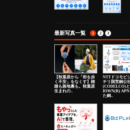
最新写真一覧
1
2
3
【秋葉原から「街を歩
NTTドコモビ
く不安」をなくす】雑
チリ国営銅公
踏も路地裏も。秋葉原
(CODELCO)と
生まれの..
IOWN(R) A
た銅..