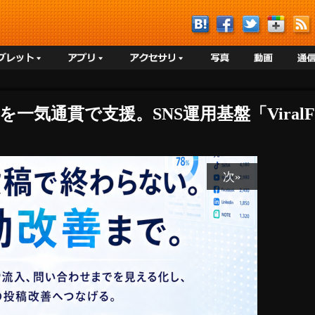
一気通貫で支援。SNS運用基盤「ViralFo
次»