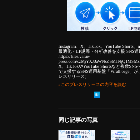
Instagram、X、TikTok、YouTube Sho
最適化・LP誘導・分析改善を支援 SNS
https://files.value-
press.com/czMjYXJ0aWNsZSM1NjQ1MSMz
X、TikTokやYouTube Shorts
で支援するSNS運用基盤「ViralForg
レスリリース）
»このプレスリリースの内容を読む
同じ記事の写真