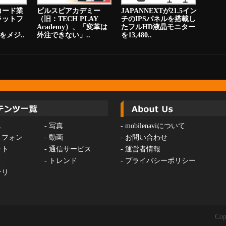
コード業
ビルスピアカデミー
JAPANNEXTが21.5イン
ラットフ
（旧：TECH PLAY
チのIPSパネルを搭載し
Academy）、「変革は
たフルHD液晶モニター
をメジ..
外注できない」..
を13,480..
ス
-
写真
-
mobilenaviについて
トフォン
-
動画
-
お問い合わせ
ット
-
通信サービス
-
運営者情報
-
トレンド
-
プライバシーポリシー
サリ
Cop