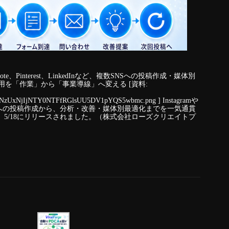
rts、note、Pinterest、LinkedInなど、複数SNSへの投稿作成・媒体別
運用を「作業」から「事業導線」へ変える [資料:
NzUxNjIjNTY0NTFfRGlsUU5DV1pYQS5wbmc.png ] Instagramや
など複数SNSへの投稿作成から、分析・改善・媒体別最適化までを一気通貫
e」が、5/18にリリースされました。（株式会社ローズクリエイトプ