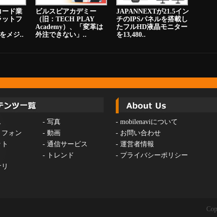
コード業
ビルスピアカデミー
JAPANNEXTが21.5イン
ラットフ
（旧：TECH PLAY
チのIPSパネルを搭載し
Academy）、「変革は
たフルHD液晶モニター
をメジ..
外注できない」..
を13,480..
ス
-
写真
-
mobilenaviについて
トフォン
-
動画
-
お問い合わせ
ット
-
通信サービス
-
運営者情報
-
トレンド
-
プライバシーポリシー
サリ
Cop