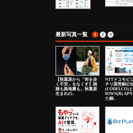
最新写真一覧
1
2
3
【秋葉原から「街を歩
NTTドコモビ
く不安」をなくす】雑
チリ国営銅公
踏も路地裏も。秋葉原
(CODELCO)と
生まれの..
IOWN(R) A
た銅..