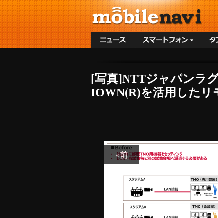
[写真]NTTジャパンラ
IOWN(R)を活用した
«前